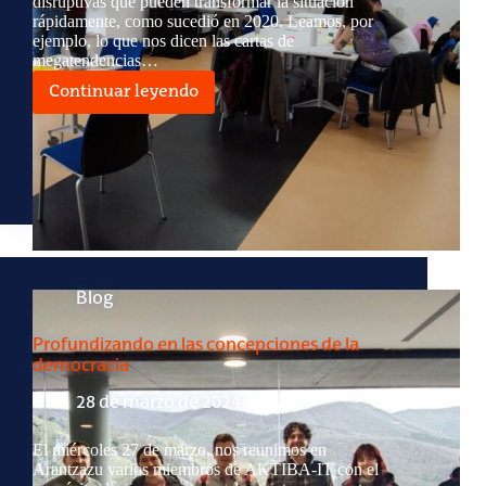
disruptivas que pueden transformar la situación
rápidamente, como sucedió en 2020. Leamos, por
ejemplo, lo que nos dicen las cartas de
megatendencias…
Continuar leyendo
Data
Control
Wars
en
Donostia
Blog
Profundizando en las concepciones de la
democracia
28 de marzo de 2024
El miércoles 27 de marzo, nos reunimos en
Arantzazu varios miembros de AKTIBA-IT con el