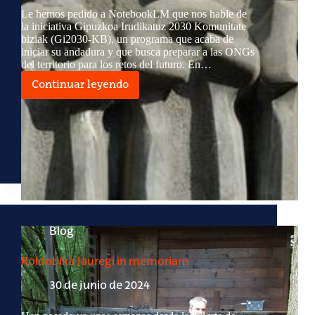
Le hemos pedido a NotebookLM que nos hable de
la iniciativa Gipuzkoa Irudikatuz 2030 Komunitate
biziak (Gi2030-KB), un programa que acaba de
iniciar su andadura y que busca preparar a las ONGs
del territorio para los retos del futuro. En…
Continuar leyendo
Gipuzkoa
Irudikatuz
2030
Komunitate
biziak
Blog
Koldobika Jauregi in memoriam
30 de junio de 2024