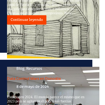
rescata la historia profunda de tecnologías sociales
como la Teoría U, y al mismo tiempo proporciona
una guía para entender la obra e influencia de
Thoreau en el mundo contemporáneo. Now…
Continuar leyendo
House
of
Change
Blog
,
Recursos
Data Control Wars en Donostia
8 de mayo de 2024
Estamos en 2024. El mundo parece el mismo que en
2023 pero se agitan en él poderosas fuerzas