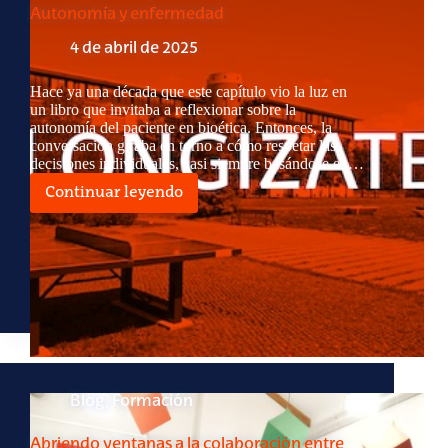
Autonomía y enfermedad
4 de abril de 2025
Hace ya una década que este capítulo vio la luz en
un libro que invitaba a reflexionar sobre la
autonomía del paciente en bioética. Entonces, la
conversación giraba en torno a cómo respetar las
decisiones individuales, casi siempre basándose en…
Continuar leyendo
Autonomía
y
enfermedad
Blog
,
Formación
Abriendo ventanas a la colaboración entre