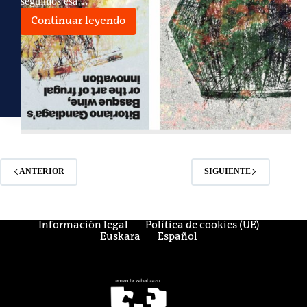
seguimos esa…
Continuar leyendo
Literatura,
soledad,
txakolí
ANTERIOR
SIGUIENTE
Información legal
Política de cookies (UE)
Euskara
Español