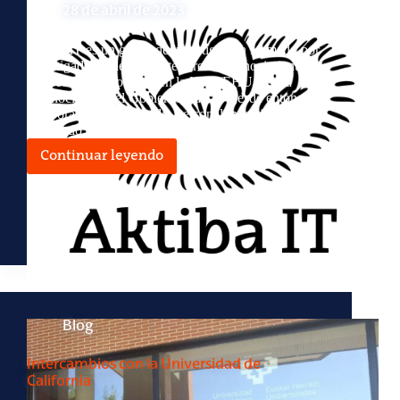
28 de abril de 2023
Aktiba IT es un grupo de investigación formado por
investigadorxs de diferentes áres de conocimiento.
Se creó en el año 2017 en la UPV/EHU, y está
reconocido por el Gobierno Vasco. Desde entonces,
colaboramos profesorado, personal investigador y
alumnado. La…
Continuar leyendo
«Gure
kabia»
(nuestro
nido)
Blog
Intercambios con la Universidad de
California