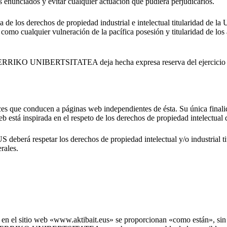
 enunciados y evitar cualquier actuación que pudiera perjudicarlos.
orizada de los derechos de propiedad industrial e intelectual tit
o cualquier vulneración de la pacífica posesión y titularidad de los a
NIBERTSITATEA deja hecha expresa reserva del ejercicio de cuan
ue conducen a páginas web independientes de ésta. Su única finalidad e
eb está inspirada en el respeto de los derechos de propiedad intelectual 
EUS deberá respetar los derechos de propiedad intelectual y/o ind
ales.
 en el sitio web «www.aktibait.eus» se proporcionan «como están», sin g