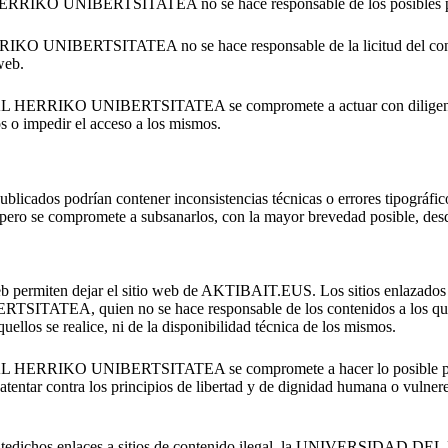
NIBERTSITATEA no se hace responsable de los posibles perjuicio
ERTSITATEA no se hace responsable de la licitud del contenido 
web.
KO UNIBERTSITATEA se compromete a actuar con diligencia para ev
s o impedir el acceso a los mismos.
s publicados podrían contener inconsistencias técnicas o errores tip
 compromete a subsanarlos, con la mayor brevedad posible, desde 
 web permiten dejar el sitio web de AKTIBAIT.EUS. Los sitios enlazados 
uien no se hace responsable de los contenidos a los que se acc
ellos se realice, ni de la disponibilidad técnica de los mismos.
IKO UNIBERTSITATEA se compromete a hacer lo posible por evitar 
e atentar contra los principios de libertad y de dignidad humana o vulne
 los antedichos enlaces a sitios de contenido ilegal, la UNIVE