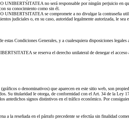
ITATEA no será responsable por ningún perjuicio en que la per
 con su conocimiento como sin él.
TATEA se compromete a no divulgar la contraseña utilizada por 
entos judiciales o, en su caso, autoridad legalmente autorizada, le sea e
 estas Condiciones Generales, y a cualesquiera disposiciones legales a
se reserva el derecho unilateral de denegar el acceso a este s
s (gráficos o denominativos) que aparecen en este sitio web, so
 titularidad le otorga, de conformidad con el Art. 34 de la Ley 17/2
 los antedichos signos distintivos en el tráfico económico. Por consiguie
ajena a la reseñada en el párrafo precedente se efectúa sin finalidad com