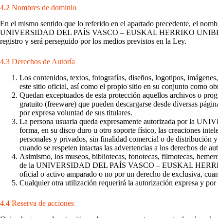
4.2 Nombres de dominio
En el mismo sentido que lo referido en el apartado precedente, el nombre
UNIVERSIDAD DEL PAÍS VASCO – EUSKAL HERRIKO UNIBERTSITATEA. L
registro y será perseguido por los medios previstos en la Ley.
4.3 Derechos de Autoría
Los contenidos, textos, fotografías, diseños, logotipos, imágenes
este sitio oficial, así como el propio sitio en su conjunto como o
Quedan exceptuados de esta protección aquellos archivos
gratuito (freeware) que pueden descargarse desde diversas páginas 
por expresa voluntad de sus titulares.
La persona usuaria queda expresamente autorizada por la 
forma, en su disco duro u otro soporte físico, las creaciones int
personales y privados, sin finalidad comercial o de distribución 
cuando se respeten intactas las advertencias a los derechos de au
Asimismo, los museos, bibliotecas, fonotecas, filmotecas, hemerote
de la UNIVERSIDAD DEL PAÍS VASCO – EUSKAL HERRIKO UNIBERT
oficial o activo amparado o no por un derecho de exclusiva, cuand
Cualquier otra utilización requerirá la autorización ex
4.4 Reserva de acciones