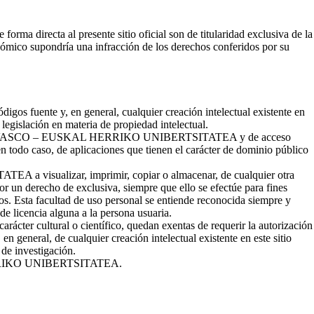
orma directa al presente sitio oficial son de titularidad exclusiva de la
upondría una infracción de los derechos conferidos por su
igos fuente y, en general, cualquier creación intelectual existente en
 legislación en materia de propiedad intelectual.
EL PAÍS VASCO – EUSKAL HERRIKO UNIBERTSITATEA y de acceso
 en todo caso, de aplicaciones que tienen el carácter de dominio público
isualizar, imprimir, copiar o almacenar, de cualquier otra
por un derecho de exclusiva, siempre que ello se efectúe para fines
dos. Esta facultad de uso personal se entiende reconocida siempre y
de licencia alguna a la persona usuaria.
arácter cultural o científico, quedan exentas de requerir la autorización
, de cualquier creación intelectual existente en este sitio
 de investigación.
 HERRIKO UNIBERTSITATEA.