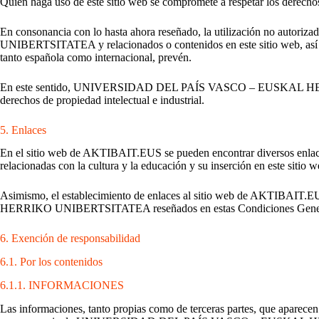
Quien haga uso de este sitio web se compromete a respetar los derechos
En consonancia con lo hasta ahora reseñado, la utilización no aut
UNIBERTSITATEA y relacionados o contenidos en este sitio web, así com
tanto española como internacional, prevén.
En este sentido, UNIVERSIDAD DEL PAÍS VASCO – EUSKAL HERRIKO U
derechos de propiedad intelectual e industrial.
5. Enlaces
En el sitio web de AKTIBAIT.EUS se pueden encontrar diversos enlaces q
relacionadas con la cultura y la educación y su inserción en este sitio w
Asimismo, el establecimiento de enlaces al sitio web de AKTIBAIT.
HERRIKO UNIBERTSITATEA reseñados en estas Condiciones Gener
6. Exención de responsabilidad
6.1. Por los contenidos
6.1.1. INFORMACIONES
Las informaciones, tanto propias como de terceras partes, que aparecen