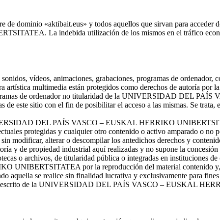
 de dominio «aktibait.eus» y todos aquellos que sirvan para acceder de f
a indebida utilización de los mismos en el tráfico económico s
, sonidos, vídeos, animaciones, grabaciones, programas de ordenador, cód
bra artística multimedia están protegidos como derechos de autoría por la
 o programas de ordenador no titularidad de la UNIVERSIDAD D
de este sitio con el fin de posibilitar el acceso a las mismas. Se trata,
UNIVERSIDAD DEL PAÍS VASCO – EUSKAL HERRIKO UNIBERTSITATEA a v
electuales protegidas y cualquier otro contenido o activo amparado o no 
y sin modificar, alterar o descompilar los antedichos derechos y conteni
toría y de propiedad industrial aquí realizadas y no supone la concesión 
cas o archivos, de titularidad pública o integradas en instituciones de c
SITATEA por la reproducción del material contenido y, en general
o aquella se realice sin finalidad lucrativa y exclusivamente para fines
presa y por escrito de la UNIVERSIDAD DEL PAÍS VASCO – EUSKAL