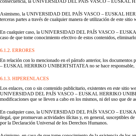
consecuencia, la UNIVERSIDAD DEL PAÍS VASCO – EUSKAL HERRIKO U
Asimismo, la UNIVERSIDAD DEL PAÍS VASCO – EUSKAL HERRIKO UNIB
terceras partes a través de cualquier manera de utilización de este sitio 
En cualquier caso, la UNIVERSIDAD DEL PAÍS VASCO – EUSKAL HERRI
caso de que tome conocimiento efectivo de estos contenidos, eliminarlo
6.1.2. ERRORES
En relación con lo mencionado en el párrafo anterior, los documento
– EUSKAL HERRIKO UNIBERTSITATEA no se hace responsable, pero se
6.1.3. HIPERENLACES
Los enlaces, con o sin contenido publicitario, existentes en este sitio
UNIVERSIDAD DEL PAÍS VASCO – EUSKAL HERRIKO UNIBERTSITATEA, q
modificaciones que se lleven a cabo en los mismos, ni del uso que de aqu
En cualquier caso, la UNIVERSIDAD DEL PAÍS VASCO – EUSKAL HERR
ilegal, que promuevan actividades ilícitas y, en general, susceptibles d
por la Declaración Universal de los Derechos Humanos.
Asimismo, en caso de que tome conocimiento de la existencia de