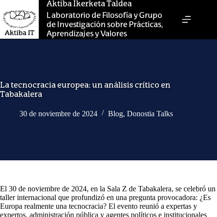
Saltar
Aktiba Ikerketa Taldea
al
Laboratorio de Filosofía y Grupo
contenido
de Investigación sobre Prácticas,
Aprendizajes y Valores
La tecnocracia europea: un análisis crítico en
Tabakalera
30 de noviembre de 2024
Blog
,
Donostia Talks
El 30 de noviembre de 2024, en la Sala Z de Tabakalera, se celebró un
taller internacional que profundizó en una pregunta provocadora: ¿Es
Europa realmente una tecnocracia? El evento reunió a expertas y
expertos, administración pública y agentes políticos e institucionales