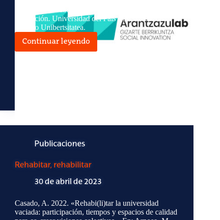
Urruzola, L., & Garmendia Castaños, A. 2023.
Asamblea Ciudadana de Tolosa. Informe de
evaluación. Universidad del País Vasco / Euskal
Herriko Unibertsitatea.
Continuar leyendo
Informe
de
Tolosa
Publicaciones
Rehabitar, rehabilitar
30 de abril de 2023
Casado, A. 2022. «Rehabi(li)tar la universidad
vaciada: participación, tiempos y espacios de calidad