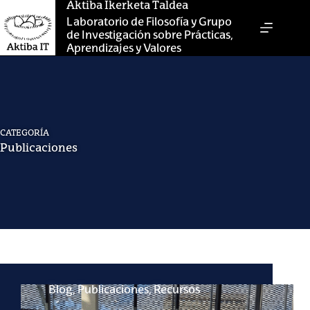
Saltar
Aktiba Ikerketa Taldea
al
Laboratorio de Filosofía y Grupo
contenido
de Investigación sobre Prácticas,
Aprendizajes y Valores
CATEGORÍA
Publicaciones
Blog
,
Publicaciones
,
Recursos