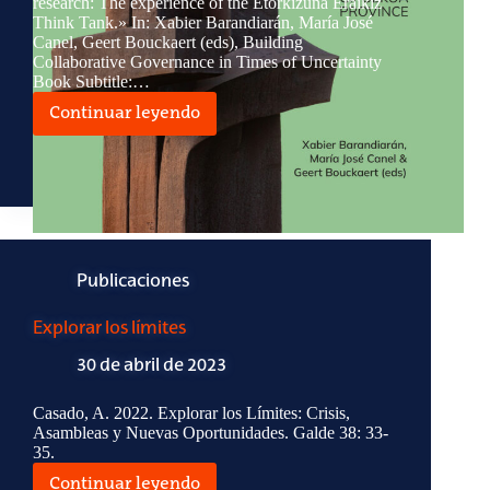
research: The experience of the Etorkizuna Eraikiz
Think Tank.» In: Xabier Barandiarán, María José
Canel, Geert Bouckaert (eds), Building
Collaborative Governance in Times of Uncertainty
Book Subtitle:…
Continuar leyendo
Active
experimentation
through
action
research
Publicaciones
Explorar los límites
30 de abril de 2023
Casado, A. 2022. Explorar los Límites: Crisis,
Asambleas y Nuevas Oportunidades. Galde 38: 33-
35.
Continuar leyendo