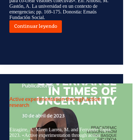
para co-crear visiones colectivas». En: Arnoso, M.
Gastón, A. La universidad en un contexto de
emergencias; pp. 169-175. Donostia: Emaús
Fundación Social.
Continuar leyendo
Rehabitar,
rehabilitar
Publicaciones
Active experimentation through action
research
30 de abril de 2023
Eizagirre, A. Miren Larrea, M. and Fernando Tapia.
2023. «Active experimentation through action