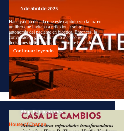
4 de abril de 2025
Hace ya una década que este capítulo vio la luz en
un libro que invitaba a reflexionar sobre la
autonomía del paciente en bioética. Entonces, la
conversación giraba en torno a cómo respetar las
decisiones individuales, casi siempre basándose en…
Continuar leyendo
Autonomía
y
enfermedad
Blog
,
Publicaciones
House of Change