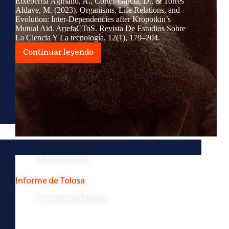
Etxeberria Agiriano, A., Cortés García, D., & Torres
Aldave, M. (2023). Organisms, Life Relations, and
Evolution: Inter-Dependencies after Kropotkin’s
Mutual Aid. ArtefaCToS. Revista De Estudios Sobre
La Ciencia Y La tecnología, 12(1), 179–204.
Continuar leyendo
Organismos,
relaciones
de
vida
y
evolución
Publicaciones
Informe de Tolosa
1 de mayo de 2023
Casado da Rocha, A., Pérez Prat, L., Carbayeda