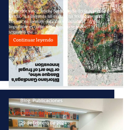
El escritor vasco Joseba Sarrionandia decía ayer en
Berria: “La literatura no es crear un texto con estilo,
es crear un mensaje para una comunidad […] y lo
importante es cómo se da y cómo se recibe.” Si
seguimos esa…
Continuar leyendo
Literatura,
soledad,
txakolí
Blog
,
Publicaciones
La dispersión de las semillas
29 de febrero de 2024