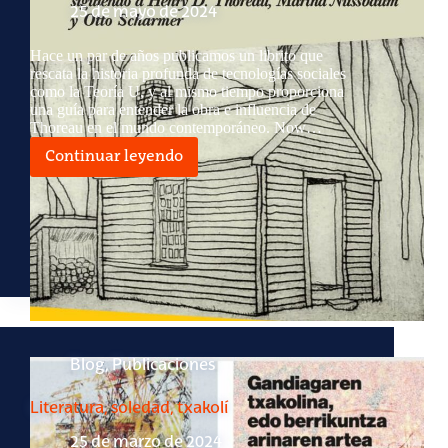
25 de mayo de 2024
Hace un par de años publicamos un librito que
rescata la historia profunda de tecnologías sociales
como la Teoría U, y al mismo tiempo proporciona
una guía para entender la obra e influencia de
Thoreau en el mundo contemporáneo. Now…
Continuar leyendo
House
of
Change
Blog
,
Publicaciones
Literatura, soledad, txakolí
25 de marzo de 2024