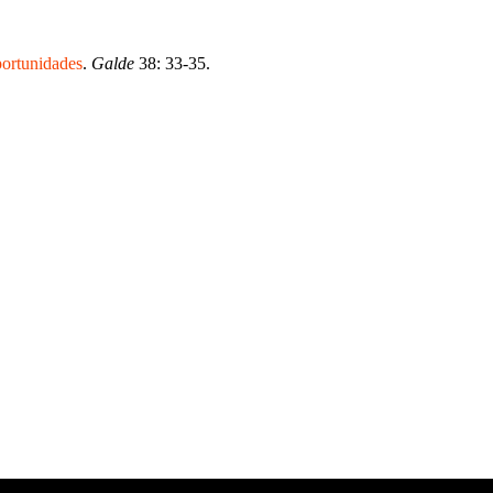
portunidades
.
Galde
38: 33-35.