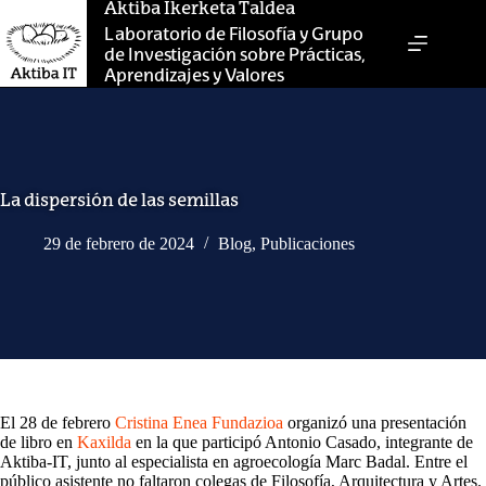
Saltar
Aktiba Ikerketa Taldea
al
Laboratorio de Filosofía y Grupo
contenido
de Investigación sobre Prácticas,
Aprendizajes y Valores
La dispersión de las semillas
29 de febrero de 2024
Blog
,
Publicaciones
El 28 de febrero
Cristina Enea Fundazioa
organizó una presentación
de libro en
Kaxilda
en la que participó Antonio Casado, integrante de
Aktiba-IT, junto al especialista en agroecología Marc Badal. Entre el
público asistente no faltaron colegas de Filosofía, Arquitectura y Artes.