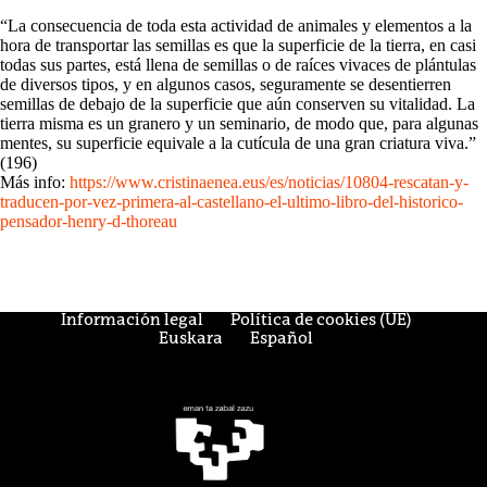
“La consecuencia de toda esta actividad de animales y elementos a la
hora de transportar las semillas es que la superficie de la tierra, en casi
todas sus partes, está llena de semillas o de raíces vivaces de plántulas
de diversos tipos, y en algunos casos, seguramente se desentierren
semillas de debajo de la superficie que aún conserven su vitalidad. La
tierra misma es un granero y un seminario, de modo que, para algunas
mentes, su superficie equivale a la cutícula de una gran criatura viva.”
(196)
Más info:
https://www.cristinaenea.eus/es/noticias/10804-rescatan-y-
traducen-por-vez-primera-al-castellano-el-ultimo-libro-del-historico-
pensador-henry-d-thoreau
Información legal
Política de cookies (UE)
Euskara
Español