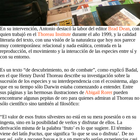
En su intervención, Antonio destacó la labor del editor
Brad Dean
, con
quien trabajó en el
Thoreau Institute
durante el año 1999, y la calidad
literaria del texto, con una visión de la naturaleza que hoy nos parece
muy contemporánea: relacional y nada estática, centrada en la
reproducción, el movimiento y la interacción de las especies entre sí y
con su entorno.
Es un texto “de descubrimiento, no de combate”, como explicó Badal,
en el que Henry David Thoreau describe su investigación sobre la
sucesión de los especies y su interdependencia con el ecosistema, algo
que en su tiempo sólo Darwin estaba comenzando a entender. Entre
sus páginas y las hermosas ilustraciones de
Abigail Rorer
pueden
encontrarse algunas pepitas de oro para quienes admiran al Thoreau no
sólo científico sino también al filosófico:
“El valor de esos frutos silvestres no está en su mera posesión o en su
ingesta, sino en la posibilidad de verlos y disfrutar de ellos. La
derivación misma de la palabra ‘fruto’ es lo que sugiere. El término
viene del latín
fructus
, que significa ‘lo que se usa o disfruta’. De no
ser así, salir a recoger bayas e ir a un mercado serían experiencias casi