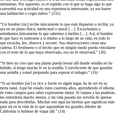
sinónimas. Por supuesto, es el espíritu con el que se haga algo lo que
convertirá esa actividad en una experiencia interesante, ya sea barrer
una habitación o coger nabos.” (231)
“Un hombre [sic] recibe únicamente lo que está dispuesto a recibir, ya
sea en un plano físico, intelectual o moral […]. Escuchamos y
asimilamos únicamente lo que sabemos a medias […]. Así, el hombre
lo que hace es rastrearse a sí mismo a lo largo de su vida, en todo lo
que escucha, lee, observa y recorre. Sus observaciones crean una
cadena. El fenómeno o el hecho que en ningún modo pueda vincularse
con el resto de lo que haya observado, eso no lo observará.” (30)
“Si bien no creo que una planta pueda brotar allí donde semilla no ha
habido, sí tengo mucha fe en la semilla. Convénceme de que guardas
una semilla y estaré preparado para esperar el milagro.” (16)
“Si un hombre [sic] es rico y fuerte en algún lugar, ha de ser en su
tierra natal. Aquí he estado estos cuarenta años, aprendiendo el idioma
de estos campos para saber expresarme mejor. Si viajase a las praderas,
las entendería mucho menos, y mi vida pasada me serviría de apenas
nada para describirlas. Muchas son aquí las hierbas que significan más
para mí en la vida de lo que supondrían los grandes árboles de
California si hubiese de viajar allí.” (14)