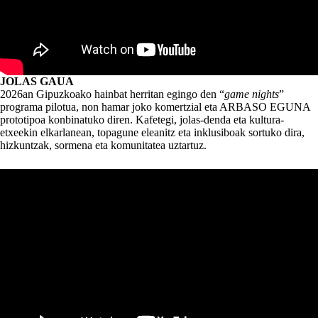
JOLAS GAUA
2026an Gipuzkoako hainbat herritan egingo den “
game nights
”
programa pilotua, non hamar joko komertzial eta ARBASO EGUNA
prototipoa konbinatuko diren. Kafetegi, jolas-denda eta kultura-
etxeekin elkarlanean, topagune eleanitz eta inklusiboak sortuko dira,
hizkuntzak, sormena eta komunitatea uztartuz.