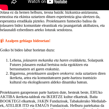
Jolasa ez da hemen helburu, tresna baizik: hizkuntza-aniztasuna,
emozioa eta ekintza uztartzen dituen esperientzia gisa ulertzen da,
esperantza erradikala pizteko. Proiektuaren funtsezko balioa da
jolasaren bidez komunitate eleanitzak eta jasangarriak aktibatzea, eta
belaunaldi ezberdinen arteko loturak sendotzea.
📹
Azalpen gehiago bideoetan!
Goiko bi bideo labur horietan duzu:
Lehena,
jolasaren mekanika eta haren eraldaketa
, Solarpunk
Futures jolasaren euskal bertsioa nola egokitzen eta
berrasmatzen ari garen erakutsiz.
Bigarrena,
proiektuaren azalpen orokorra
: nola uztartzen diren
ikerketa, artea eta komunitatearen parte-hartzea trantsizio
kultural eta ekologikoaren aldeko dinamika batean.
Proiektuaren garapenean parte hartzen dute, besteak beste, EHUko
AKTIBA ikerketa-taldeak eta IKERTZE kultur elkarteak. Baita
BOOKTEGI elkarteak, JAKIN Fundazioak, Tabakalerako Medialab-
ek, ATELIER ITD eta EMAÚS Fundazioak. Helburu partekatua da