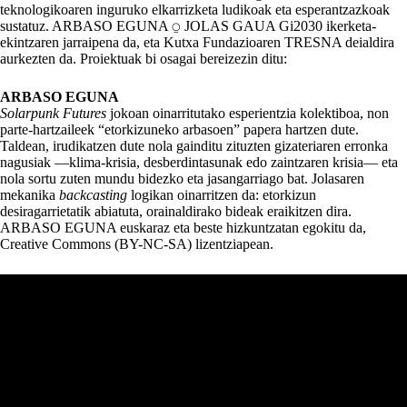
teknologikoaren inguruko elkarrizketa ludikoak eta esperantzazkoak
sustatuz. ARBASO EGUNA ⍜ JOLAS GAUA Gi2030 ikerketa-
ekintzaren jarraipena da, eta Kutxa Fundazioaren TRESNA deialdira
aurkezten da. Proiektuak bi osagai bereizezin ditu:
ARBASO EGUNA
Solarpunk Futures
jokoan oinarritutako esperientzia kolektiboa, non
parte-hartzaileek “etorkizuneko arbasoen” papera hartzen dute.
Taldean, irudikatzen dute nola gainditu zituzten gizateriaren erronka
nagusiak —klima-krisia, desberdintasunak edo zaintzaren krisia— eta
nola sortu zuten mundu bidezko eta jasangarriago bat. Jolasaren
mekanika
backcasting
logikan oinarritzen da: etorkizun
desiragarrietatik abiatuta, orainaldirako bideak eraikitzen dira.
ARBASO EGUNA euskaraz eta beste hizkuntzatan egokitu da,
Creative Commons (BY-NC-SA) lizentziapean.